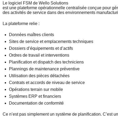
Le
logiciel
FSM de Wello Solutions
est
une
plateforme
opérationnelle
centralisée
conçue
pour
gér
des
activités
de service dans des
environnements
manufactur
La
plateforme
relie
:
Données maîtres clients
Sites de service et emplacements techniques
Dossiers
d’équipements
et
d’actifs
Ordres
de travail et interventions
Planification et dispatch des
techniciens
Plannings de maintenance
préventive
Utilisation
des
pièces
détachées
Contrats
et accords de
niveau
de service
Opérations
terrain sur mobile
Systèmes
ERP et financiers
Documentation de
conformité
Ce
n’est
pas
simplement
un
système
de planification.
C’est
un