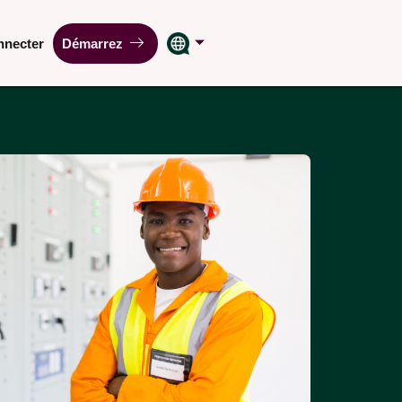
nnecter
Démarrez