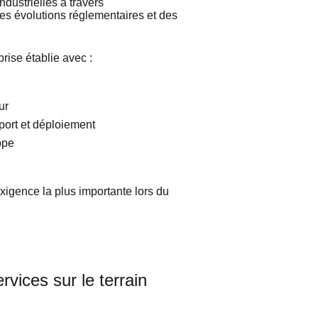
dustrielles à travers
s évolutions réglementaires et des
prise
établie
avec :
ur
port et
déploiement
ope
exigence
la plus
importante
lors
du
rvices sur le terrain