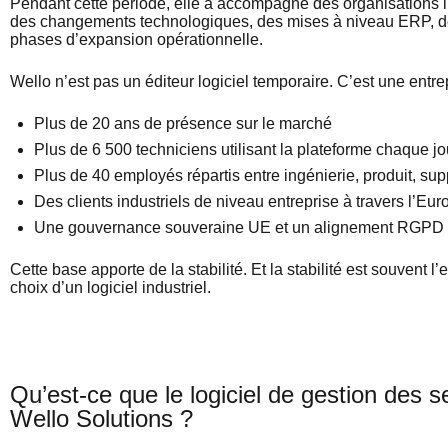
Pendant cette période, elle a accompagné des organisations in
des changements technologiques, des mises à niveau ERP, de
phases d’expansion opérationnelle.
Wello
n’est
pas un
éditeur
logiciel
temporaire
.
C’est
une
entre
Plus
de 20
ans
de
présence
sur le
marché
Plus
de 6 500
techniciens
utilisant
la
plateforme
chaque
jo
Plus
de 40
employés
répartis
entre
ingénierie
,
produit
, sup
Des clients
industriels
de
niveau
entreprise
à travers
l’Eur
Une
gouvernance
souveraine
UE et un
alignement
RGPD
Cette base
apporte
de la
stabilité
. Et la
stabilité
est
souvent
l’
choix d’un
logiciel
industriel
.
Qu’est-ce que le logiciel de gestion des se
Wello Solutions ?