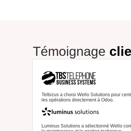
Témoignage
cli
Telbizus
a
choisi
Wello Solutions pour
cent
les
opérations
directement
à Odoo.
Luminus Solutions a sélectionné Wello com